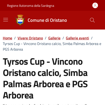
Vai ai contenuti
Vai al Footer
Regione Autonoma della Sardegna
Comune di Oristano
Home
/
Vivere Oristano
/
Gallerie
/
Gallerie eventi
/
Tyrsos Cup - Vincono Oristano calcio, Simba Palmas Arborea e
PGS Arborea
Tyrsos Cup - Vincono
Oristano calcio, Simba
Palmas Arborea e PGS
Arborea