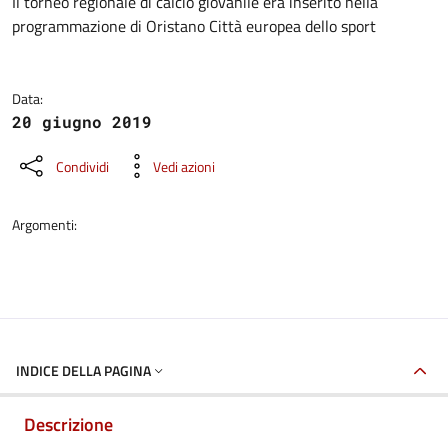
Dettaglio della galleria di imma
Il torneo regionale di calcio giovanile era inserito nella
programmazione di Oristano Città europea dello sport
Data:
20 giugno 2019
Condividi
Vedi azioni
Argomenti:
INDICE DELLA PAGINA
Descrizione