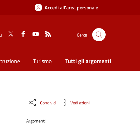
Accedi all'area personale
su
Cerca
struzione
Turismo
Tutti gli argomenti
i
Condividi
Vedi azioni
Argomenti: