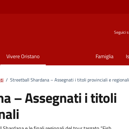
Seguici 
Vivere Oristano
Famiglia
I
ti
/
Streetball Shardana – Assegnati i titoli provinciali e regional
a – Assegnati i titoli
nali
 Shardana e le finali regionali del tour targato “Fisb