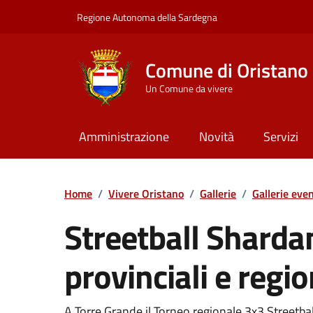
Vai ai contenuti
Vai al Footer
Regione Autonoma della Sardegna
Comune di Oristano
Un Comune da vivere
Amministrazione
Novità
Servizi
Home
/
Vivere Oristano
/
Gallerie
/
Gallerie even
Streetball Shardan
provinciali e regio
A Torre Grande il Torneo regionale 3x3 Streetball