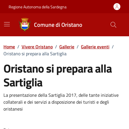
Vai ai contenuti
Vai al Footer
Regione Autonoma della Sardegna
Comune di Oristano
Home
/
Vivere Oristano
/
Gallerie
/
Gallerie eventi
/
Oristano si prepara alla Sartiglia
Oristano si prepara alla
Sartiglia
Dettaglio della galleria di imma
La presentazione della Sartiglia 2017, delle tante iniziative
collaterali e dei servizi a disposizione dei turisti e degli
oristanesi