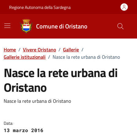
Vai ai contenuti
Vai al Footer
Regione Autonoma della Sardegna
Comune di Oristano
Home
/
Vivere Oristano
/
Gallerie
/
Gallerie istituzionali
/
Nasce la rete urbana di Oristano
Nasce la rete urbana di
Oristano
Dettaglio della galleria di imma
Nasce la rete urbana di Oristano
Data:
13 marzo 2016