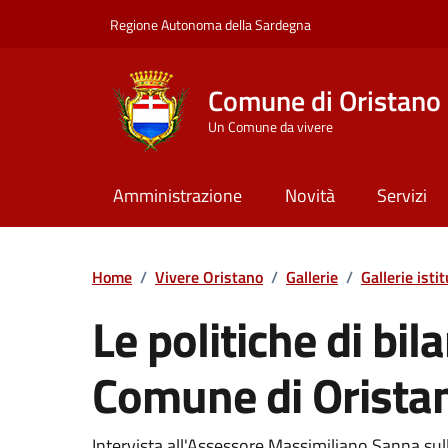
Vai ai contenuti
Vai al Footer
Regione Autonoma della Sardegna
Comune di Oristano
Un Comune da vivere
Amministrazione
Novità
Servizi
Home
/
Vivere Oristano
/
Gallerie
/
Gallerie isti
Le politiche di bila
Comune di Orista
Intervista all'Assessore Massimiliano Sanna sull