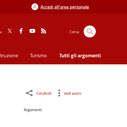
Accedi all'area personale
su
Cerca
struzione
Turismo
Tutti gli argomenti
Condividi
Vedi azioni
Argomenti: