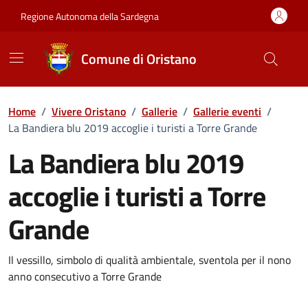
Vai ai contenuti
Vai al Footer
Regione Autonoma della Sardegna
Comune di Oristano
Home
/
Vivere Oristano
/
Gallerie
/
Gallerie eventi
/
La Bandiera blu 2019 accoglie i turisti a Torre Grande
La Bandiera blu 2019
accoglie i turisti a Torre
Grande
Dettaglio della galleria di imma
Il vessillo, simbolo di qualità ambientale, sventola per il nono
anno consecutivo a Torre Grande