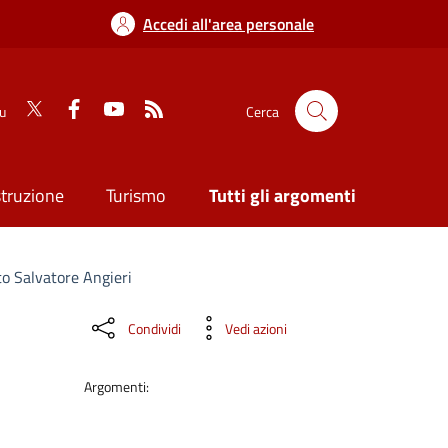
Accedi all'area personale
su
Cerca
struzione
Turismo
Tutti gli argomenti
tto Salvatore Angieri
Condividi
Vedi azioni
Argomenti: