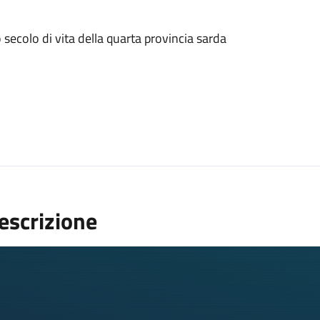
ria di immagini
secolo di vita della quarta provincia sarda
escrizione