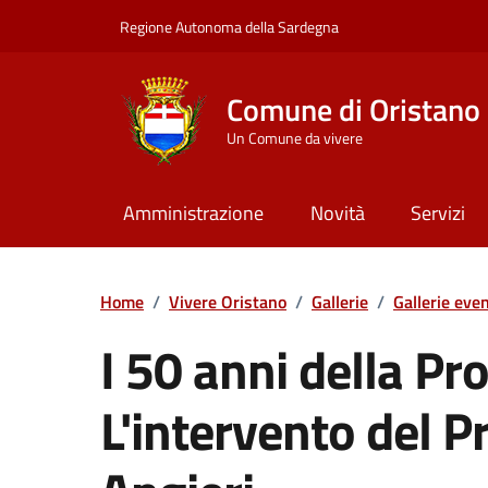
Vai ai contenuti
Vai al Footer
Regione Autonoma della Sardegna
Comune di Oristano
Un Comune da vivere
Amministrazione
Novità
Servizi
Home
/
Vivere Oristano
/
Gallerie
/
Gallerie even
I 50 anni della Pro
L'intervento del P