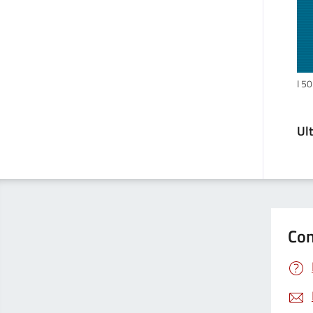
I 50
Ul
Con