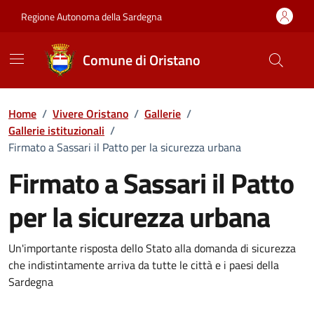
Vai ai contenuti
Vai al Footer
Regione Autonoma della Sardegna
Comune di Oristano
Home
/
Vivere Oristano
/
Gallerie
/
Gallerie istituzionali
/
Firmato a Sassari il Patto per la sicurezza urbana
Firmato a Sassari il Patto
per la sicurezza urbana
Dettaglio della galleria di imma
Un'importante risposta dello Stato alla domanda di sicurezza
che indistintamente arriva da tutte le città e i paesi della
Sardegna