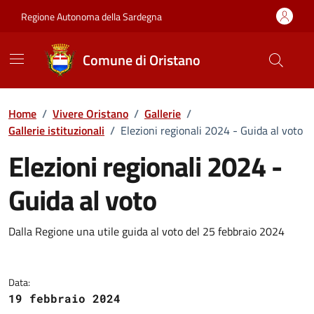
Vai ai contenuti
Vai al Footer
Regione Autonoma della Sardegna
Comune di Oristano
Home
/
Vivere Oristano
/
Gallerie
/
Gallerie istituzionali
/
Elezioni regionali 2024 - Guida al voto
Elezioni regionali 2024 -
Guida al voto
Dettaglio della galleria di imma
Dalla Regione una utile guida al voto del 25 febbraio 2024
Data:
19 febbraio 2024