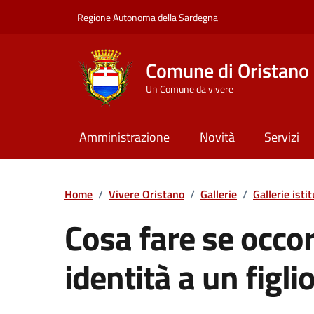
Vai ai contenuti
Vai al Footer
Regione Autonoma della Sardegna
Comune di Oristano
Un Comune da vivere
Amministrazione
Novità
Servizi
Home
/
Vivere Oristano
/
Gallerie
/
Gallerie isti
Cosa fare se occo
identità a un figl