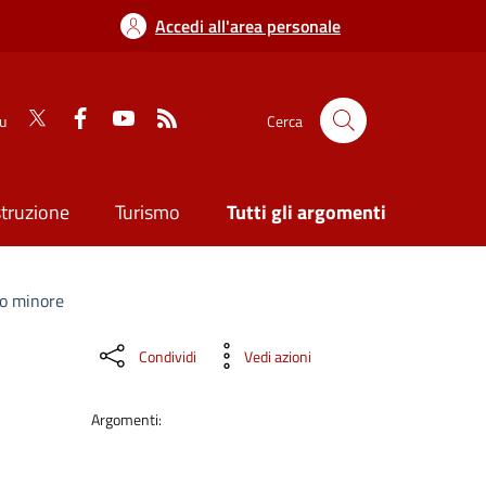
Accedi all'area personale
su
Cerca
struzione
Turismo
Tutti gli argomenti
io minore
Condividi
Vedi azioni
Argomenti: