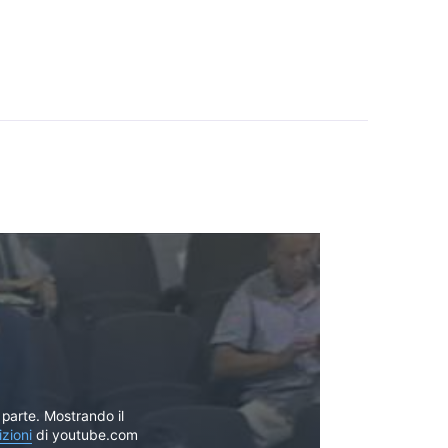
parte. Mostrando il
izioni
di youtube.com