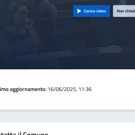
Carica video
Non chied
timo aggiornamento:
16/06/2025, 11:36
tatta il Comune