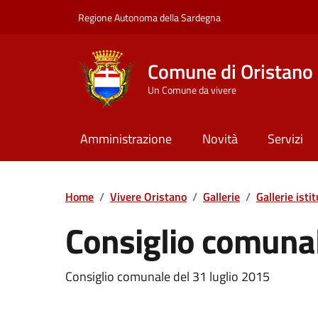
Vai ai contenuti
Vai al Footer
Regione Autonoma della Sardegna
Comune di Oristano
Un Comune da vivere
Amministrazione
Novità
Servizi
Home
/
Vivere Oristano
/
Gallerie
/
Gallerie isti
Consiglio comunal
Dettaglio della galle
Consiglio comunale del 31 luglio 2015