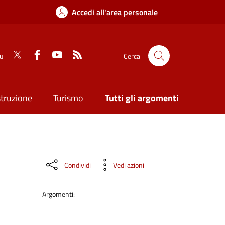
Accedi all'area personale
su
Cerca
struzione
Turismo
Tutti gli argomenti
Condividi
Vedi azioni
Argomenti: