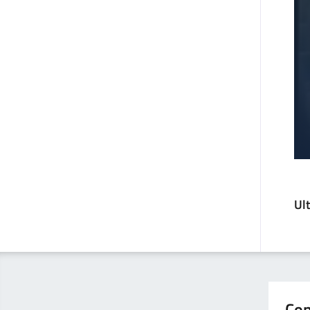
Ul
Con