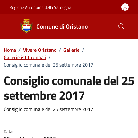
Vai ai contenuti
Vai al Footer
Regione Autonoma della Sardegna
Comune di Oristano
Home
/
Vivere Oristano
/
Gallerie
/
Gallerie istituzionali
/
Consiglio comunale del 25 settembre 2017
Consiglio comunale del 25
settembre 2017
Dettaglio della galleria di imma
Consiglio comunale del 25 settembre 2017
Data: