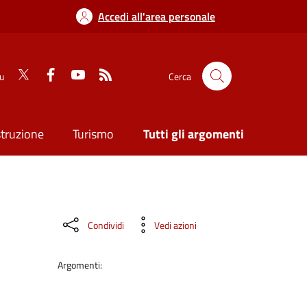
Accedi all'area personale
su
Cerca
struzione
Turismo
Tutti gli argomenti
Condividi
Vedi azioni
Argomenti: