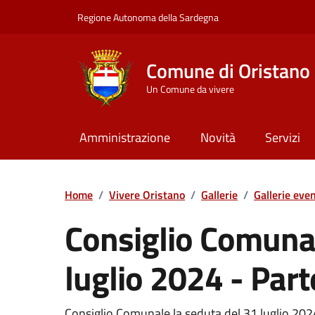
Vai ai contenuti
Vai al Footer
Regione Autonoma della Sardegna
Comune di Oristano
Un Comune da vivere
Amministrazione
Novità
Servizi
Home
/
Vivere Oristano
/
Gallerie
/
Gallerie even
Consiglio Comunal
luglio 2024 - Part
Consiglio Comunale la seduta del 31 luglio 202