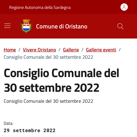
Vai ai contenuti
Vai al Footer
Regione Autonoma della Sardegna
Comune di Oristano
Home
/
Vivere Oristano
/
Gallerie
/
Gallerie eventi
/
Consiglio Comunale del 30 settembre 2022
Consiglio Comunale del
30 settembre 2022
Dettaglio della galleria di imma
Consiglio Comunale del 30 settembre 2022
Data:
29 settembre 2022