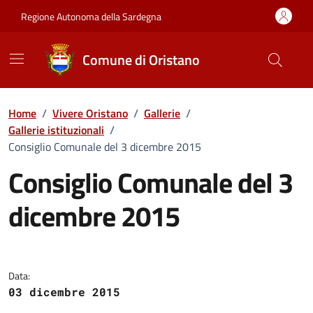
Vai ai contenuti
Vai al Footer
Regione Autonoma della Sardegna
Comune di Oristano
Home
/
Vivere Oristano
/
Gallerie
/
Gallerie istituzionali
/
Consiglio Comunale del 3 dicembre 2015
Consiglio Comunale del 3
dicembre 2015
Dettaglio della galleria di imma
Data:
03 dicembre 2015