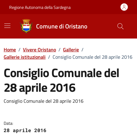
Vai ai contenuti
Vai al Footer
Regione Autonoma della Sardegna
Comune di Oristano
Home
/
Vivere Oristano
/
Gallerie
/
Gallerie istituzionali
/
Consiglio Comunale del 28 aprile 2016
Consiglio Comunale del
28 aprile 2016
Dettaglio della galleria di imma
Consiglio Comunale del 28 aprile 2016
Data:
28 aprile 2016