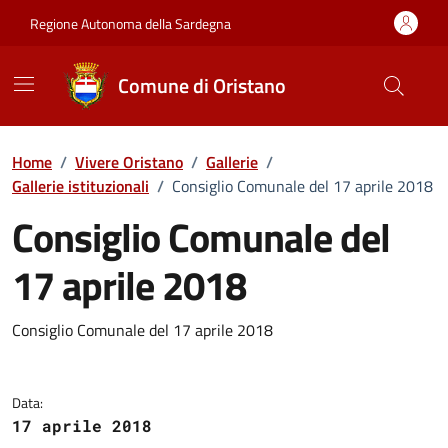
Vai ai contenuti
Vai al Footer
Regione Autonoma della Sardegna
Comune di Oristano
Home
/
Vivere Oristano
/
Gallerie
/
Gallerie istituzionali
/
Consiglio Comunale del 17 aprile 2018
Consiglio Comunale del
17 aprile 2018
Dettaglio della galleria di imma
Consiglio Comunale del 17 aprile 2018
Data:
17 aprile 2018