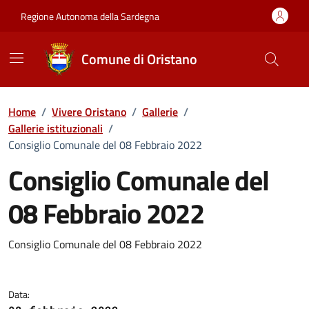
Vai ai contenuti
Vai al Footer
Regione Autonoma della Sardegna
Comune di Oristano
Home
/
Vivere Oristano
/
Gallerie
/
Gallerie istituzionali
/
Consiglio Comunale del 08 Febbraio 2022
Consiglio Comunale del
08 Febbraio 2022
Dettaglio della galleria di imma
Consiglio Comunale del 08 Febbraio 2022
Data: