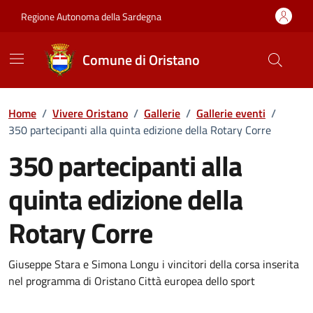
Vai ai contenuti
Vai al Footer
Regione Autonoma della Sardegna
Comune di Oristano
Home
/
Vivere Oristano
/
Gallerie
/
Gallerie eventi
/
350 partecipanti alla quinta edizione della Rotary Corre
350 partecipanti alla
quinta edizione della
Rotary Corre
Dettaglio della galleria di imma
Giuseppe Stara e Simona Longu i vincitori della corsa inserita
nel programma di Oristano Città europea dello sport