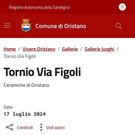
Vai ai contenuti
Vai al Footer
Regione Autonoma della Sardegna
Comune di Oristano
Home
/
Vivere Oristano
/
Gallerie
/
Gallerie luoghi
/
Tornio Via Figoli
Tornio Via Figoli
Dettaglio della galleria di imma
Ceramiche di Oristano
Data:
17 luglio 2024
Condividi
Vedi azioni