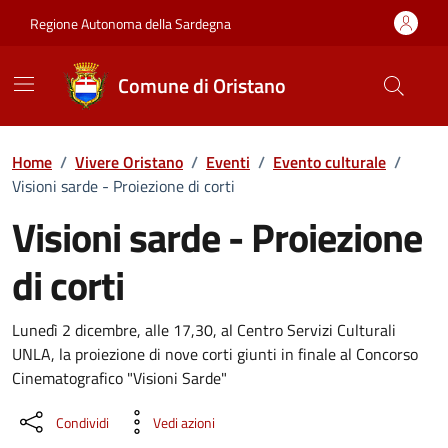
Vai ai contenuti
Vai al Footer
Regione Autonoma della Sardegna
Comune di Oristano
Home
/
Vivere Oristano
/
Eventi
/
Evento culturale
/
Visioni sarde - Proiezione di corti
Visioni sarde - Proiezione
di corti
Dettaglio dell'evento
Lunedì 2 dicembre, alle 17,30, al Centro Servizi Culturali
UNLA, la proiezione di nove corti giunti in finale al Concorso
Cinematografico "Visioni Sarde"
Condividi
Vedi azioni