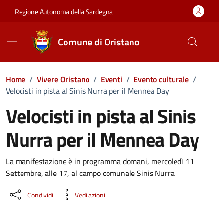
Vai ai contenuti
Vai al Footer
Regione Autonoma della Sardegna
Comune di Oristano
Home
/
Vivere Oristano
/
Eventi
/
Evento culturale
/
Velocisti in pista al Sinis Nurra per il Mennea Day
Velocisti in pista al Sinis
Nurra per il Mennea Day
Dettaglio dell'evento
La manifestazione è in programma domani, mercoledì 11
Settembre, alle 17, al campo comunale Sinis Nurra
Condividi
Vedi azioni