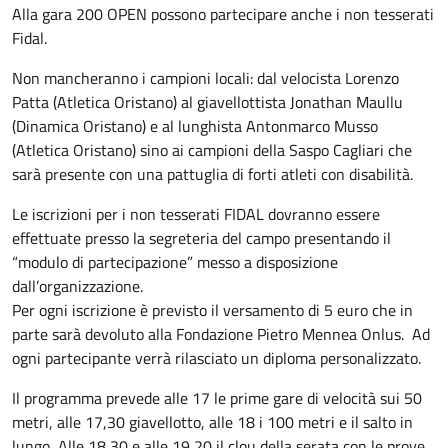
Alla gara 200 OPEN possono partecipare anche i non tesserati
Fidal.
Non mancheranno i campioni locali: dal velocista Lorenzo
Patta (Atletica Oristano) al giavellottista Jonathan Maullu
(Dinamica Oristano) e al lunghista Antonmarco Musso
(Atletica Oristano) sino ai campioni della Saspo Cagliari che
sarà presente con una pattuglia di forti atleti con disabilità.
Le iscrizioni per i non tesserati FIDAL dovranno essere
effettuate presso la segreteria del campo presentando il
“modulo di partecipazione” messo a disposizione
dall’organizzazione.
Per ogni iscrizione è previsto il versamento di 5 euro che in
parte sarà devoluto alla Fondazione Pietro Mennea Onlus. Ad
ogni partecipante verrà rilasciato un diploma personalizzato.
Il programma prevede alle 17 le prime gare di velocità sui 50
metri, alle 17,30 giavellotto, alle 18 i 100 metri e il salto in
lungo, Alle 18,30 e alle 19,20 il clou della serata con le prove