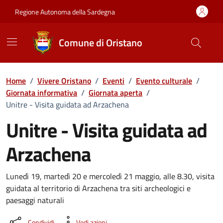
Vai ai contenuti
Vai al Footer
Regione Autonoma della Sardegna
Comune di Oristano
Home
/
Vivere Oristano
/
Eventi
/
Evento culturale
/
Giornata informativa
/
Giornata aperta
/
Unitre - Visita guidata ad Arzachena
Unitre - Visita guidata ad
Arzachena
Dettaglio dell'evento
Lunedì 19, martedì 20 e mercoledì 21 maggio, alle 8.30, visita
guidata al territorio di Arzachena tra siti archeologici e
paesaggi naturali
Condividi
Vedi azioni