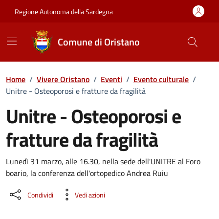
Vai ai contenuti
Vai al Footer
Regione Autonoma della Sardegna
Comune di Oristano
Home
/
Vivere Oristano
/
Eventi
/
Evento culturale
/
Unitre - Osteoporosi e fratture da fragilità
Unitre - Osteoporosi e
fratture da fragilità
Dettaglio dell'evento
Lunedì 31 marzo, alle 16.30, nella sede dell'UNITRE al Foro
boario, la conferenza dell'ortopedico Andrea Ruiu
Condividi
Vedi azioni