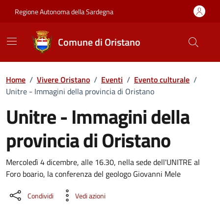
Vai ai contenuti
Vai al Footer
Regione Autonoma della Sardegna
Comune di Oristano
Home
/
Vivere Oristano
/
Eventi
/
Evento culturale
/
Unitre - Immagini della provincia di Oristano
Unitre - Immagini della
provincia di Oristano
Dettaglio dell'evento
Mercoledì 4 dicembre, alle 16.30, nella sede dell'UNITRE al
Foro boario, la conferenza del geologo Giovanni Mele
Condividi
Vedi azioni