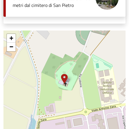
metri dal cimitero di San Pietro
+
−