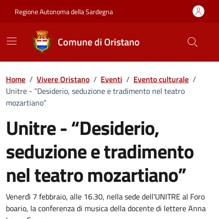
Vai ai contenuti
Vai al Footer
Regione Autonoma della Sardegna
Comune di Oristano
Home
/
Vivere Oristano
/
Eventi
/
Evento culturale
/
Unitre - “Desiderio, seduzione e tradimento nel teatro
mozartiano”
Unitre - “Desiderio,
seduzione e tradimento
nel teatro mozartiano”
Dettaglio dell'evento
Venerdì 7 febbraio, alle 16.30, nella sede dell'UNITRE al Foro
boario, la conferenza di musica della docente di lettere Anna