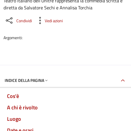
Teatro italiano dell’Unitre rappresenta la commedia scritta e
diretta da Salvatore Sechi e Annalisa Torchia
Condividi
Vedi azioni
Argomenti:
INDICE DELLA PAGINA
Cos'è
A chi è rivolto
Luogo
Date e orari