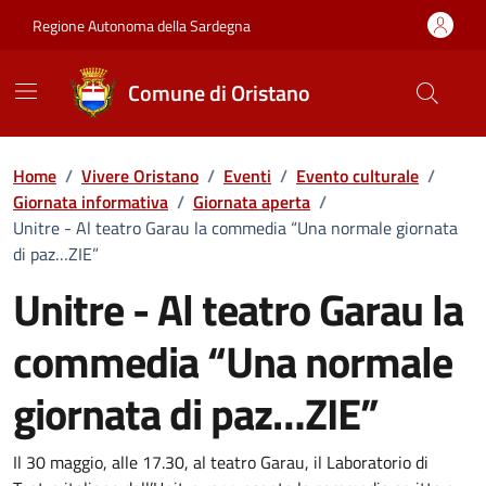
Vai ai contenuti
Vai al Footer
Regione Autonoma della Sardegna
Comune di Oristano
Home
/
Vivere Oristano
/
Eventi
/
Evento culturale
/
Giornata informativa
/
Giornata aperta
/
Unitre - Al teatro Garau la commedia “Una normale giornata
di paz…ZIE”
Unitre - Al teatro Garau la
commedia “Una normale
giornata di paz…ZIE”
Dettaglio dell'evento
Il 30 maggio, alle 17.30, al teatro Garau, il Laboratorio di