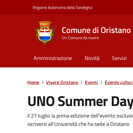
Vai ai contenuti
Vai al Footer
Regione Autonoma della Sardegna
Comune di Oristano
Un Comune da vivere
Amministrazione
Novità
Servizi
Home
/
Vivere Oristano
/
Eventi
/
Evento cultur
UNO Summer Da
Dettaglio dell'event
Il 27 luglio la prima edizione dell'evento esclus
iscriversi all’Università che ha sede a Oristano