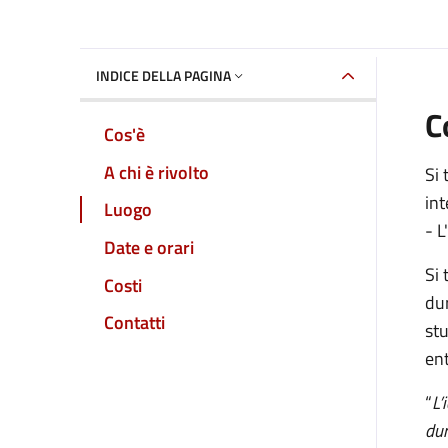
INDICE DELLA PAGINA
C
Cos'è
A chi è rivolto
Si 
int
Luogo
- L
Date e orari
Si 
Costi
dur
Contatti
stu
ent
“
L’
dur