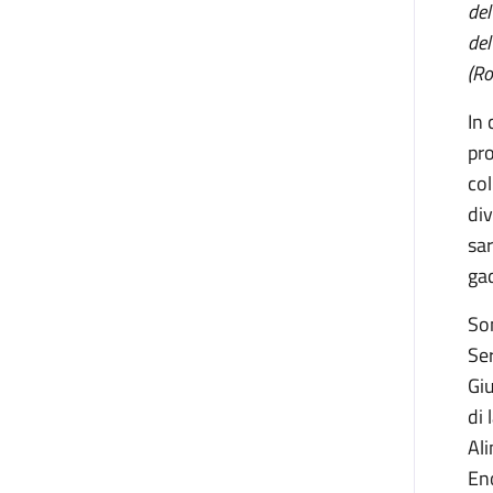
del
del
(Ro
In 
pro
col
div
sar
ga
So
Ser
Giu
di 
Ali
Eno