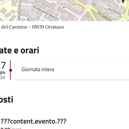
 del Carmine - 09170 Oristano
ate e orari
27
Giornata intera
glio
023
osti
???content.evento.???