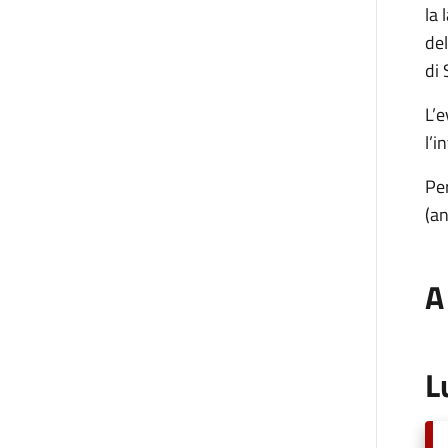
la 
del
di 
L’e
l’i
Pe
(a
A
L