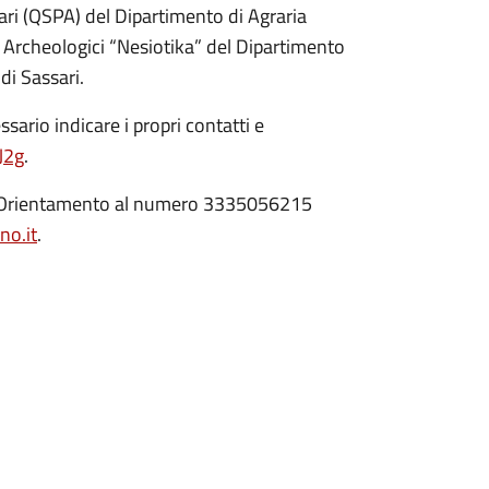
tari (QSPA) del Dipartimento di Agraria
ni Archeologici “Nesiotika” del Dipartimento
di Sassari.
ario indicare i propri contatti e
EJ2g
.
icio Orientamento al numero 3335056215
o.it
.