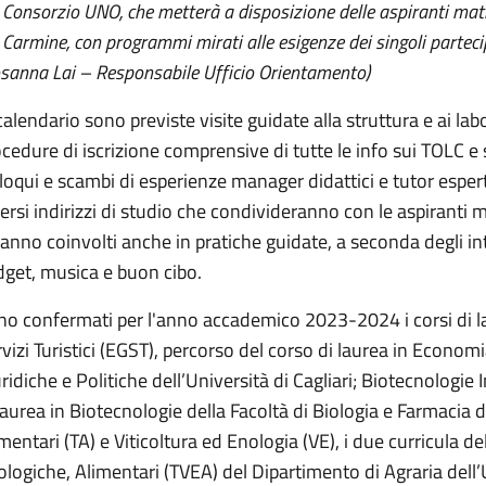
 Consorzio UNO, che metterà a disposizione delle aspiranti matri
 Carmine, con programmi mirati alle esigenze dei singoli partecip
sanna Lai – Responsabile Ufficio Orientamento)
calendario sono previste visite guidate alla struttura e ai labo
cedure di iscrizione comprensive di tutte le info sui TOLC e s
loqui e scambi di esperienze manager didattici e tutor esperti
ersi indirizzi di studio che condivideranno con le aspiranti ma
anno coinvolti anche in pratiche guidate, a seconda degli 
dget, musica e buon cibo.
no confermati per l'anno accademico 2023-2024 i corsi di l
vizi Turistici (EGST), percorso del corso di laurea in Econo
ridiche e Politiche dell’Università di Cagliari; Biotecnologie 
laurea in Biotecnologie della Facoltà di Biologia e Farmacia de
mentari (TA) e Viticoltura ed Enologia (VE), i due curricula de
logiche, Alimentari (TVEA) del Dipartimento di Agraria dell’