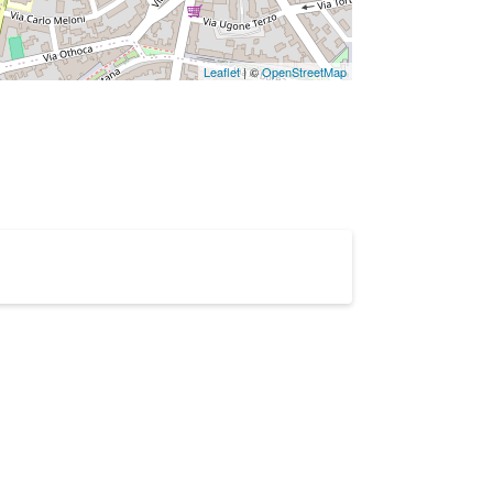
Leaflet
| ©
OpenStreetMap