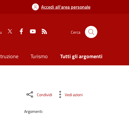
Accedi all'area personale
su
Cerca
struzione
Turismo
Tutti gli argomenti
Condividi
Vedi azioni
Argomenti: