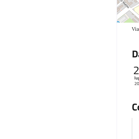
Via
D
lu
2
C