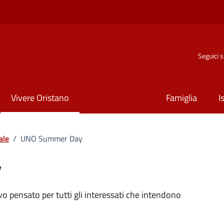
Seguici 
Vivere Oristano
Famiglia
I
ale
/
UNO Summer Day
y
o
ivo pensato per tutti gli interessati che intendono