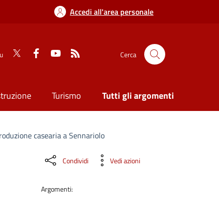
Accedi all'area personale
su
Cerca
struzione
Turismo
Tutti gli argomenti
produzione casearia a Sennariolo
Condividi
Vedi azioni
Argomenti: