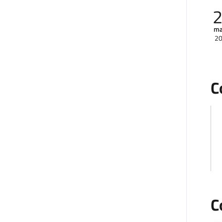
ma
2
C
C