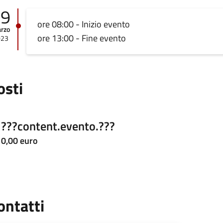
29
ore 08:00 - Inizio evento
rzo
ore 13:00 - Fine evento
023
osti
???content.evento.???
0,00 euro
ontatti