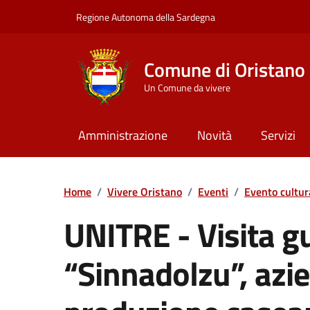
Vai ai contenuti
Vai al Footer
Regione Autonoma della Sardegna
Comune di Oristano
Un Comune da vivere
Amministrazione
Novità
Servizi
Home
/
Vivere Oristano
/
Eventi
/
Evento cultur
UNITRE - Visita g
“Sinnadolzu”, azie