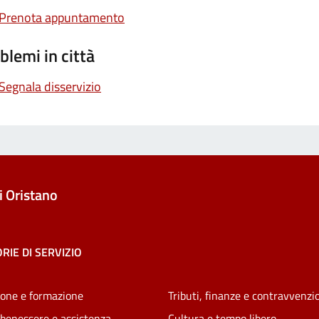
Prenota appuntamento
blemi in città
Segnala disservizio
 Oristano
RIE DI SERVIZIO
one e formazione
Tributi, finanze e contravvenzi
 benessere e assistenza
Cultura e tempo libero