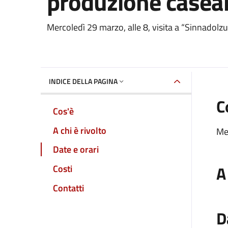
produzione casear
Dettaglio dell'event
Mercoledì 29 marzo, alle 8, visita a “Sinnadolzu
INDICE DELLA PAGINA
C
Cos'è
A chi è rivolto
Mer
Date e orari
A
Costi
Contatti
D