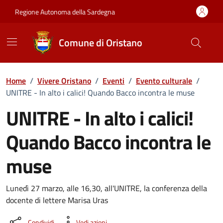
Vai ai contenuti
Vai al Footer
Regione Autonoma della Sardegna
Comune di Oristano
Home
/
Vivere Oristano
/
Eventi
/
Evento culturale
/
UNITRE - In alto i calici! Quando Bacco incontra le muse
UNITRE - In alto i calici!
Quando Bacco incontra le
muse
Dettaglio dell'evento
Lunedì 27 marzo, alle 16,30, all'UNITRE, la conferenza della
docente di lettere Marisa Uras
Condividi
Vedi azioni