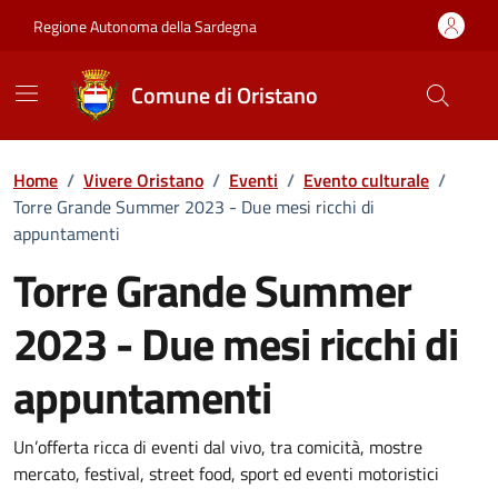
Vai ai contenuti
Vai al Footer
Regione Autonoma della Sardegna
Comune di Oristano
Home
/
Vivere Oristano
/
Eventi
/
Evento culturale
/
Torre Grande Summer 2023 - Due mesi ricchi di
appuntamenti
Torre Grande Summer
2023 - Due mesi ricchi di
appuntamenti
Dettaglio dell'evento
Un’offerta ricca di eventi dal vivo, tra comicità, mostre
mercato, festival, street food, sport ed eventi motoristici