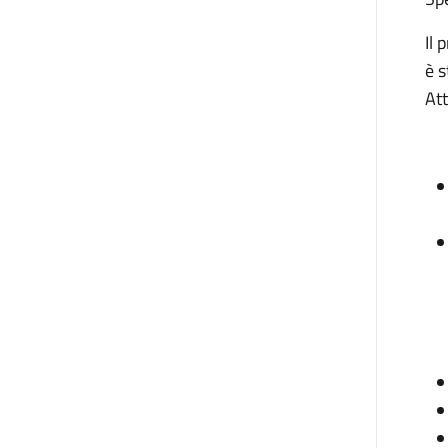
Il
è s
Att