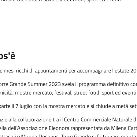
o
os'è
e mesi ricchi di appuntamenti per accompagnare l’estate 20
Torre Grande Summer 2023 svela il programma definitivo con u
icità, mostre mercato, festival, street food, sport ed eventi
parte il 7 luglio con la mostra mercato e si chiude a metà s
zie alla collaborazione tra il Centro Commerciale Naturale d
lla dell’Associazione Eleonora rappresentata da Milena Cart
ttacoli e Marina Desogus, Torre Grande si fa trovare pront