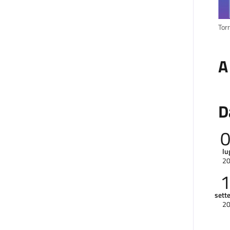
Tor
A
D
lu
2
sett
2