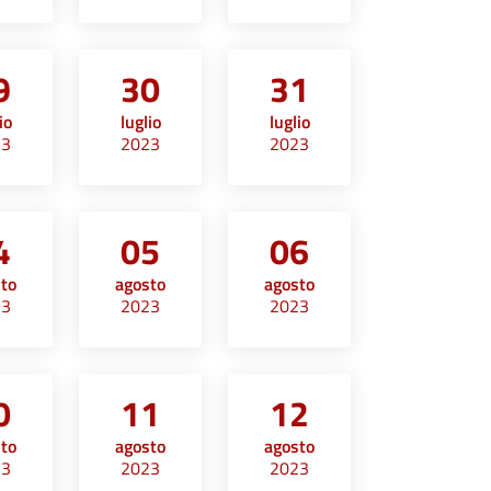
9
30
31
io
luglio
luglio
23
2023
2023
4
05
06
sto
agosto
agosto
23
2023
2023
0
11
12
sto
agosto
agosto
23
2023
2023