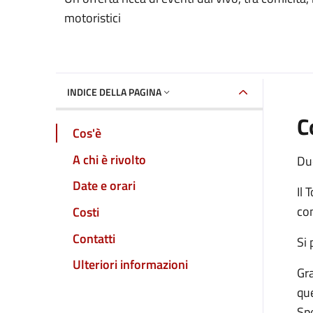
Dettaglio dell'event
motoristici
INDICE DELLA PAGINA
C
Cos'è
A chi è rivolto
Du
Date e orari
Il 
com
Costi
Contatti
Si 
Ulteriori informazioni
Gra
que
Spe