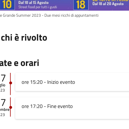
re Grande Summer 2023 - Due mesi ricchi di appuntamenti
 chi è rivolto
ate e orari
07
ore 15:20 - Inizio evento
glio
023
17
ore 17:20 - Fine evento
embre
023