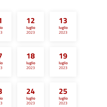
1
12
13
io
luglio
luglio
23
2023
2023
7
18
19
io
luglio
luglio
23
2023
2023
3
24
25
io
luglio
luglio
23
2023
2023