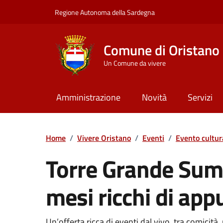
Vai ai contenuti
Vai al Footer
Regione Autonoma della Sardegna
Comune di Oristano
Un Comune da vivere
Amministrazione
Novità
Servizi
Home
/
Vivere Oristano
/
Eventi
/
Evento cultur
Torre Grande Sum
mesi ricchi di ap
Un’offerta ricca di eventi dal vivo, tra comicità