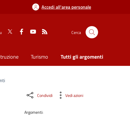
Accedi all'area personale
su
Cerca
struzione
Turismo
Tutti gli argomenti
nti
Condividi
Vedi azioni
Argomenti: