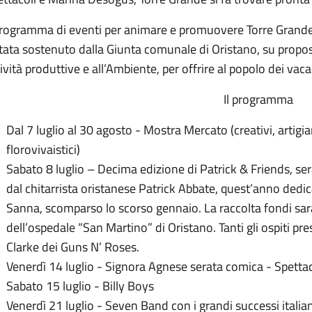
 programma di eventi per animare e promuovere Torre Grande
tata sostenuto dalla Giunta comunale di Oristano, su propost
ività produttive e all’Ambiente, per offrire al popolo dei vac
Il programma
Dal 7 luglio al 30 agosto - Mostra Mercato (creativi, artigi
florovivaistici)
Sabato 8 luglio – Decima edizione di Patrick & Friends, se
dal chitarrista oristanese Patrick Abbate, quest’anno dedic
Sanna, scomparso lo scorso gennaio. La raccolta fondi sarà
dell’ospedale “San Martino” di Oristano. Tanti gli ospiti presen
Clarke dei Guns N’ Roses.
Venerdì 14 luglio - Signora Agnese serata comica - Spetta
Sabato 15 luglio - Billy Boys
Venerdì 21 luglio - Seven Band con i grandi successi italiani