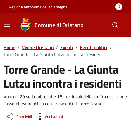
Vai ai contenuti
Vai al Footer
Regione Autonoma della Sardegna
Comune di Oristano
Home
/
Vivere Oristano
/
Eventi
/
Eventi politici
/
Torre Grande - La Giunta Lutzu incontra i residenti
Torre Grande - La Giunta
Lutzu incontra i residenti
Dettaglio dell'evento
Venerdì 29 settembre, alle 18, nei locali della ex Circoscrizione
l'assemblea pubblica con i residenti di Torre Grande
Condividi
Vedi azioni