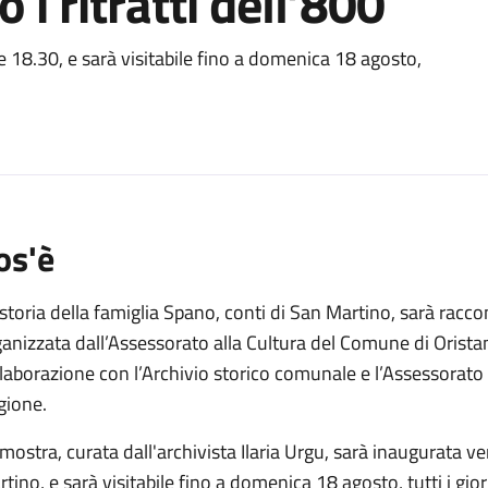
 i ritratti dell’800
o
e 18.30, e sarà visitabile fino a domenica 18 agosto,
os'è
storia della famiglia Spano, conti di San Martino, sarà rac
anizzata dall’Assessorato alla Cultura del Comune di Orista
laborazione con l’Archivio storico comunale e l’Assessorato
gione.
mostra, curata dall'archivista Ilaria Urgu, sarà inaugurata ve
tino, e sarà visitabile fino a domenica 18 agosto, tutti i gior