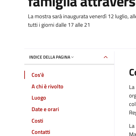
famiglia attraverso
Dettaglio dell'event
La mostra sarà inaugurata venerdì 12 luglio, all
tutti i giorni dalle 17 alle 21
INDICE DELLA PAGINA
C
Cos'è
A chi è rivolto
La 
org
Luogo
col
Date e orari
Re
Costi
La 
Contatti
Mar