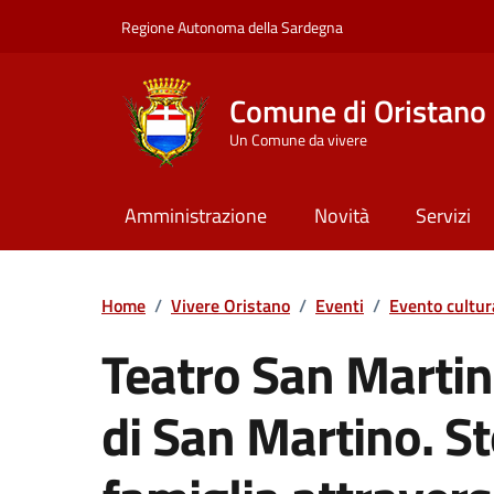
Vai ai contenuti
Vai al Footer
Regione Autonoma della Sardegna
Comune di Oristano
Un Comune da vivere
Amministrazione
Novità
Servizi
Home
/
Vivere Oristano
/
Eventi
/
Evento cultur
Teatro San Martino
di San Martino. St