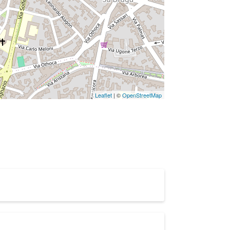
Leaflet
| ©
OpenStreetMap