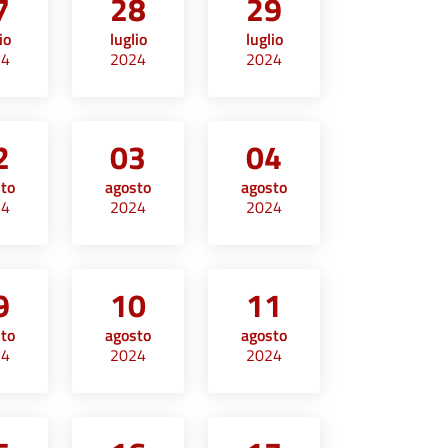
7
28
29
io
luglio
luglio
24
2024
2024
2
03
04
sto
agosto
agosto
24
2024
2024
9
10
11
sto
agosto
agosto
24
2024
2024