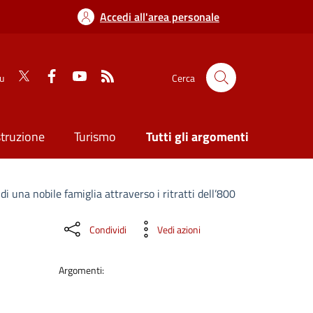
Accedi all'area personale
su
Cerca
struzione
Turismo
Tutti gli argomenti
i una nobile famiglia attraverso i ritratti dell’800
Condividi
Vedi azioni
Argomenti: