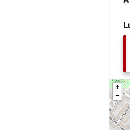
L
+
−