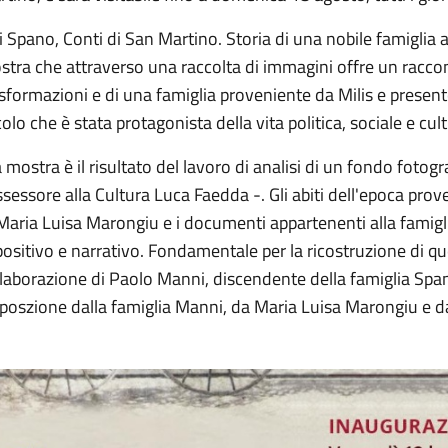
i Spano, Conti di San Martino. Storia di una nobile famiglia attr
tra che attraverso una raccolta di immagini offre un raccon
sformazioni e di una famiglia proveniente da Milis e presente
olo che è stata protagonista della vita politica, sociale e cult
 mostra è il risultato del lavoro di analisi di un fondo foto
ssessore alla Cultura Luca Faedda -. Gli abiti dell'epoca prov
Maria Luisa Marongiu e i documenti appartenenti alla famigl
ositivo e narrativo. Fondamentale per la ricostruzione di que
laborazione di Paolo Manni, discendente della famiglia Span
poszione dalla famiglia Manni, da Maria Luisa Marongiu e da