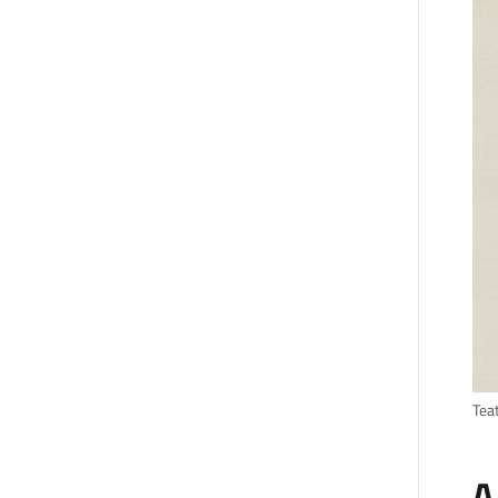
Teat
A