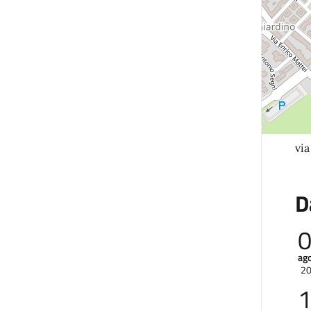
vi
D
ag
2