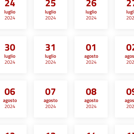
24
25
26
2
luglio
luglio
luglio
lugl
2024
2024
2024
20
30
31
01
0
luglio
luglio
agosto
ago
2024
2024
2024
20
06
07
08
0
agosto
agosto
agosto
ago
2024
2024
2024
20