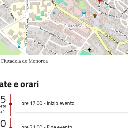
a Ciutadela de Menorca
ate e orari
05
ore 17:00 - Inizio evento
osto
024
10
ore 21:00 - Fine evento