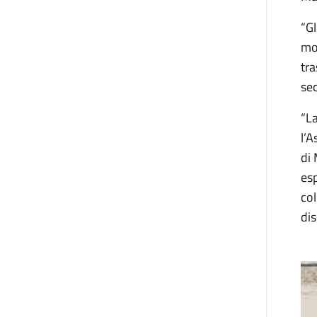
“Gl
mos
tra
sec
“La
l’A
di 
esp
col
dis