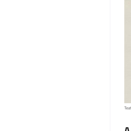
Teat
A