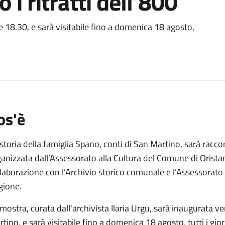
 i ritratti dell’800
o
e 18.30, e sarà visitabile fino a domenica 18 agosto,
os'è
storia della famiglia Spano, conti di San Martino, sarà rac
anizzata dall’Assessorato alla Cultura del Comune di Orista
laborazione con l’Archivio storico comunale e l’Assessorato
gione.
mostra, curata dall'archivista Ilaria Urgu, sarà inaugurata ve
tino, e sarà visitabile fino a domenica 18 agosto, tutti i gior