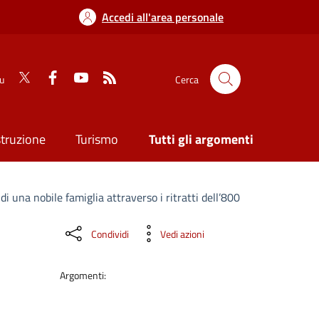
Accedi all'area personale
su
Cerca
struzione
Turismo
Tutti gli argomenti
i una nobile famiglia attraverso i ritratti dell’800
Condividi
Vedi azioni
Argomenti: