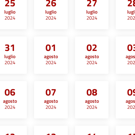
25
26
27
2
luglio
luglio
luglio
lugl
2024
2024
2024
20
31
01
02
0
luglio
agosto
agosto
ago
2024
2024
2024
20
06
07
08
0
agosto
agosto
agosto
ago
2024
2024
2024
20