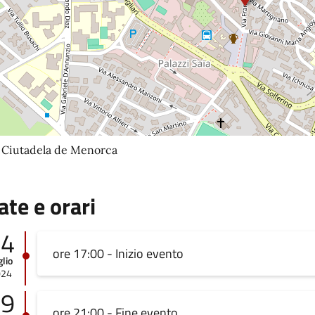
a Ciutadela de Menorca
ate e orari
24
ore 17:00 - Inizio evento
glio
024
29
ore 21:00 - Fine evento