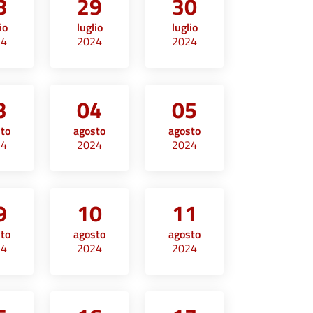
8
29
30
io
luglio
luglio
24
2024
2024
3
04
05
sto
agosto
agosto
24
2024
2024
9
10
11
sto
agosto
agosto
24
2024
2024