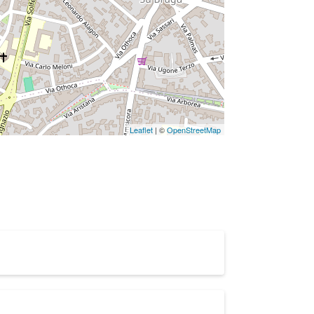
Leaflet
| ©
OpenStreetMap