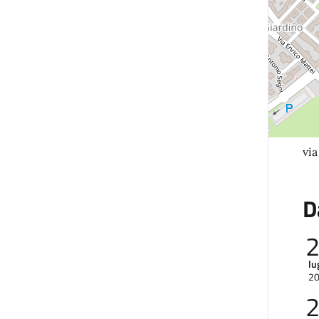
vi
D
lu
2