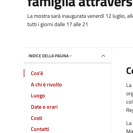
famiglia attraverso
Dettaglio dell'event
La mostra sarà inaugurata venerdì 12 luglio, all
tutti i giorni dalle 17 alle 21
INDICE DELLA PAGINA
C
Cos'è
A chi è rivolto
La 
org
Luogo
col
Date e orari
Re
Costi
La 
Contatti
Mar