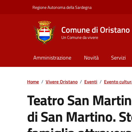
Vai ai contenuti
Vai al Footer
Regione Autonoma della Sardegna
Comune di Oristano
Un Comune da vivere
Amministrazione
Novità
Servizi
Home
/
Vivere Oristano
/
Eventi
/
Evento cultur
Teatro San Martino
di San Martino. St