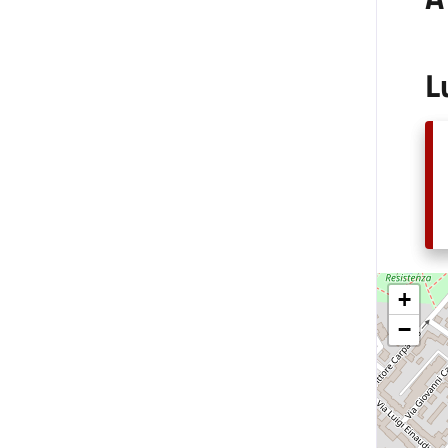
L
+
−