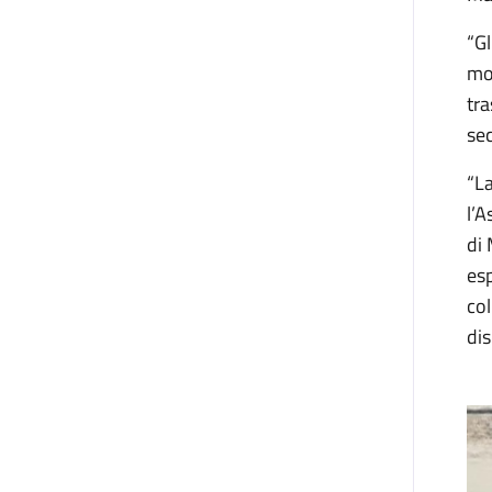
“Gl
mos
tra
sec
“La
l’A
di 
esp
col
dis