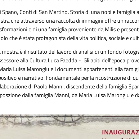
i Spano, Conti di San Martino. Storia di una nobile famiglia attr
tra che attraverso una raccolta di immagini offre un raccon
sformazioni e di una famiglia proveniente da Milis e presente
olo che è stata protagonista della vita politica, sociale e cult
 mostra è il risultato del lavoro di analisi di un fondo foto
ssessore alla Cultura Luca Faedda -. Gli abiti dell'epoca prov
Maria Luisa Marongiu e i documenti appartenenti alla famigl
ositivo e narrativo. Fondamentale per la ricostruzione di que
laborazione di Paolo Manni, discendente della famiglia Span
poszione dalla famiglia Manni, da Maria Luisa Marongiu e da