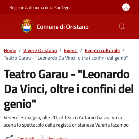
Vai ai contenuti
Vai al Footer
Regione Autonoma della Sardegna
Comune di Oristano
Home
/
Vivere Oristano
/
Eventi
/
Evento culturale
/
Teatro Garau - "Leonardo Da Vinci, oltre i confini del genio"
Teatro Garau - "Leonardo
Da Vinci, oltre i confini del
genio"
Dettaglio dell'evento
Venerdì 3 maggio, alle 20, al Teatro Antonio Garau, va in
scena lo spettacolo della regista oristanese Valeria Iacampo
Condividi
Vedi azioni