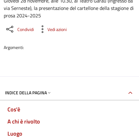
Dettaglio dell'evento
Giovedì 28 novembre, alle 10.30, al Teatro Garau (ingresso da
via Serneste), la presentazione del cartellone della stagione di
prosa 2024-2025
Condividi
Vedi azioni
Argomenti:
INDICE DELLA PAGINA
Cos'è
A chi è rivolto
Luogo