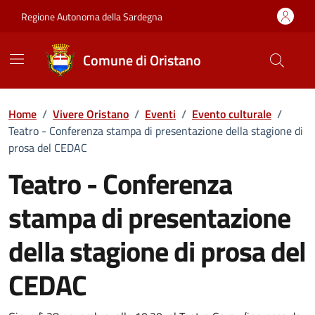
Vai ai contenuti
Vai al Footer
Regione Autonoma della Sardegna
Comune di Oristano
Home
/
Vivere Oristano
/
Eventi
/
Evento culturale
/
Teatro - Conferenza stampa di presentazione della stagione di
prosa del CEDAC
Teatro - Conferenza
stampa di presentazione
della stagione di prosa del
CEDAC