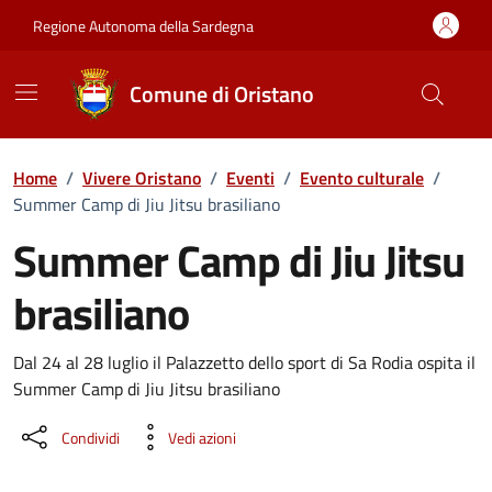
Vai ai contenuti
Vai al Footer
Regione Autonoma della Sardegna
Comune di Oristano
Home
/
Vivere Oristano
/
Eventi
/
Evento culturale
/
Summer Camp di Jiu Jitsu brasiliano
Summer Camp di Jiu Jitsu
brasiliano
Dettaglio dell'evento
Dal 24 al 28 luglio il Palazzetto dello sport di Sa Rodia ospita il
Summer Camp di Jiu Jitsu brasiliano
Condividi
Vedi azioni