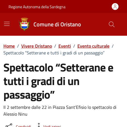
Vai ai contenuti
Vai al Footer
Regione Autonoma della Sardegna
Comune di Oristano
Home
/
Vivere Oristano
/
Eventi
/
Evento culturale
/
Spettacolo “Setterane e tutti i gradi di un passaggio”
Spettacolo “Setterane e
tutti i gradi di un
passaggio”
Dettaglio dell'evento
Il 2 settembre dalle 22 in Piazza Sant'Efisio lo spettacolo di
Alessio Ninu
Condividi
Vedi azioni