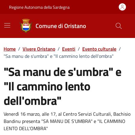
Vai ai contenuti
Vai al Footer
Regione Autonoma della Sardegna
Comune di Oristano
Home
/
Vivere Oristano
/
Eventi
/
Evento culturale
/
"Sa manu de s'umbra" e "Il cammino lento dell'ombra"
"Sa manu de s'umbra" e
"Il cammino lento
dell'ombra"
Dettaglio dell'evento
Venerdì 16 marzo, alle 17, al Centro Servizi Culturali, Bachisio
Bandinu presenta "SA MANU DE S'UMBRA" e "IL CAMMINO
LENTO DELL'OMBRA"