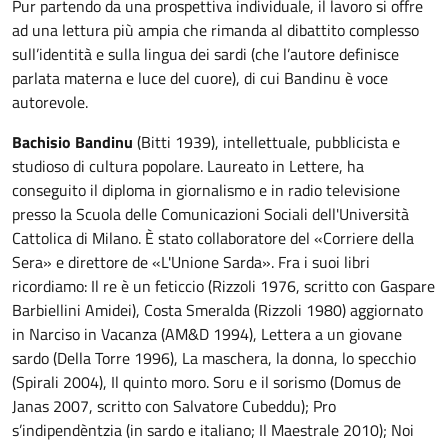
Pur partendo da una prospettiva individuale, il lavoro si offre
ad una lettura più ampia che rimanda al dibattito complesso
sull’identità e sulla lingua dei sardi (che l’autore definisce
parlata materna e luce del cuore), di cui Bandinu è voce
autorevole.
Bachisio Bandinu
(Bitti 1939), intellettuale, pubblicista e
studioso di cultura popolare. Laureato in Lettere, ha
conseguito il diploma in giornalismo e in radio televisione
presso la Scuola delle Comunicazioni Sociali dell'Università
Cattolica di Milano. È stato collaboratore del «Corriere della
Sera» e direttore de «L'Unione Sarda». Fra i suoi libri
ricordiamo: Il re è un feticcio (Rizzoli 1976, scritto con Gaspare
Barbiellini Amidei), Costa Smeralda (Rizzoli 1980) aggiornato
in Narciso in Vacanza (AM&D 1994), Lettera a un giovane
sardo (Della Torre 1996), La maschera, la donna, lo specchio
(Spirali 2004), Il quinto moro. Soru e il sorismo (Domus de
Janas 2007, scritto con Salvatore Cubeddu); Pro
s’indipendèntzia (in sardo e italiano; Il Maestrale 2010); Noi