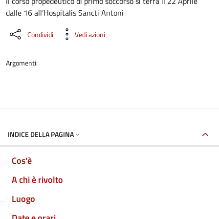
Dettaglio dell'evento
Il corso propedeutico di primo soccorso si terrà il 22 Aprile
dalle 16 all’Hospitalis Sancti Antoni
Condividi
Vedi azioni
Argomenti:
INDICE DELLA PAGINA
Cos'è
A chi è rivolto
Luogo
Date e orari