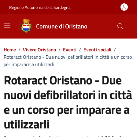
Vai ai contenuti
Vai al Footer
Regione Autonoma della Sardegna
Comune di Oristano
Home
/
Vivere Oristano
/
Eventi
/
Eventi sociali
/
Rotaract Oristano - Due nuovi defibrillatori in città e un corso
per imparare a utilizzarli
Rotaract Oristano - Due
nuovi defibrillatori in città
e un corso per imparare a
utilizzarli