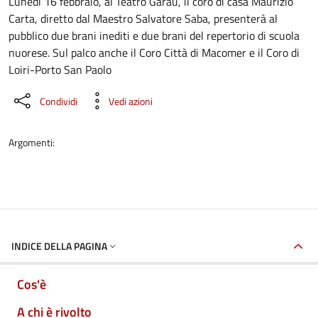
Dettaglio dell'evento
Lunedì 16 febbraio, al Teatro Garau, il coro di casa Maurizio
Carta, diretto dal Maestro Salvatore Saba, presenterà al
pubblico due brani inediti e due brani del repertorio di scuola
nuorese. Sul palco anche il Coro Città di Macomer e il Coro di
Loiri-Porto San Paolo
Condividi
Vedi azioni
Argomenti:
INDICE DELLA PAGINA
Cos'è
A chi è rivolto