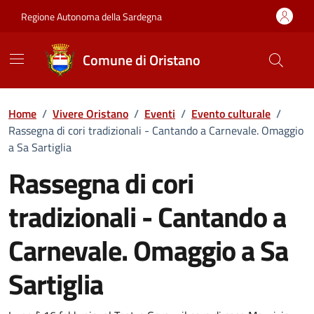
Vai ai contenuti
Vai al Footer
Regione Autonoma della Sardegna
Comune di Oristano
Home
/
Vivere Oristano
/
Eventi
/
Evento culturale
/
Rassegna di cori tradizionali - Cantando a Carnevale. Omaggio
a Sa Sartiglia
Rassegna di cori
tradizionali - Cantando a
Carnevale. Omaggio a Sa
Sartiglia