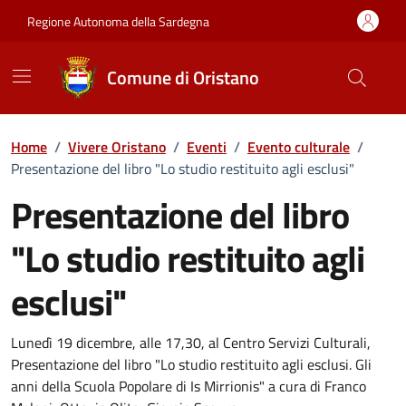
Vai ai contenuti
Vai al Footer
Regione Autonoma della Sardegna
Comune di Oristano
Home
/
Vivere Oristano
/
Eventi
/
Evento culturale
/
Presentazione del libro "Lo studio restituito agli esclusi"
Presentazione del libro
"Lo studio restituito agli
esclusi"
Dettaglio dell'evento
Lunedì 19 dicembre, alle 17,30, al Centro Servizi Culturali,
Presentazione del libro "Lo studio restituito agli esclusi. Gli
anni della Scuola Popolare di Is Mirrionis" a cura di Franco