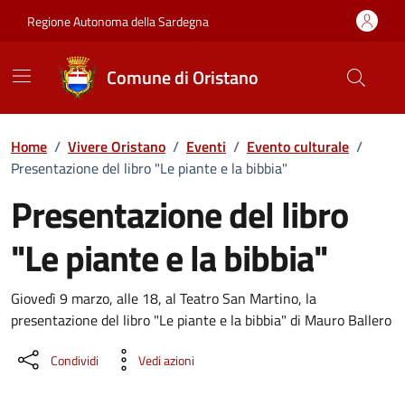
Vai ai contenuti
Vai al Footer
Regione Autonoma della Sardegna
Comune di Oristano
Home
/
Vivere Oristano
/
Eventi
/
Evento culturale
/
Presentazione del libro "Le piante e la bibbia"
Presentazione del libro
"Le piante e la bibbia"
Dettaglio dell'evento
Giovedì 9 marzo, alle 18, al Teatro San Martino, la
presentazione del libro "Le piante e la bibbia" di Mauro Ballero
Condividi
Vedi azioni