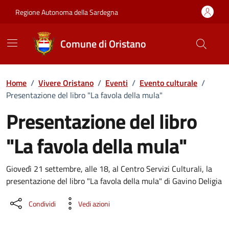
Vai ai contenuti
Vai al Footer
Regione Autonoma della Sardegna
Comune di Oristano
Home
/
Vivere Oristano
/
Eventi
/
Evento culturale
/
Presentazione del libro "La favola della mula"
Presentazione del libro
"La favola della mula"
Dettaglio dell'evento
Giovedì 21 settembre, alle 18, al Centro Servizi Culturali, la
presentazione del libro "La favola della mula" di Gavino Deligia
Condividi
Vedi azioni