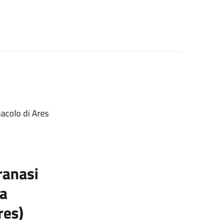
enacolo di Ares
ranasi
ia
res)