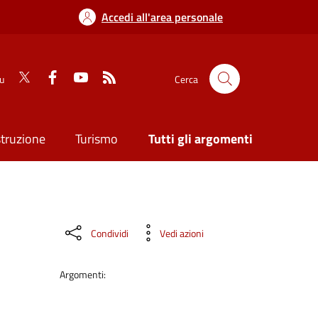
Accedi all'area personale
su
Cerca
struzione
Turismo
Tutti gli argomenti
Condividi
Vedi azioni
Argomenti: