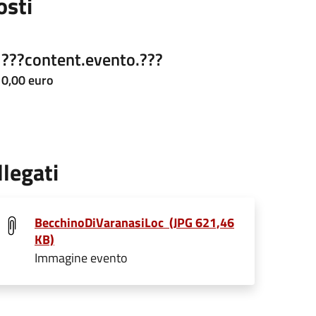
osti
???content.evento.???
0,00 euro
llegati
BecchinoDiVaranasiLoc (JPG 621,46
KB)
Immagine evento