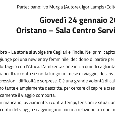
Partecipano: Ivo Murgia (Autore), Igor Lampis (Edi
Giovedì 24 gennaio 2
Oristano – Sala Centro Serv
libro
- La storia si svolge tra Cagliari e l’India. Nei primi capitol
iunge poi una new entry femminile, decidono di partire per
lottaggio con l’Africa. L’ambientazione inizia quindi cagliari
iano. Il racconto si snoda lungo un mese di viaggio, descriv
ressioni, difficoltà e sorprese. C’è una grande volontà di cal
o tante e ampiamente descritte, per cercare di capire e cre
icamente il viaggio comporta.
 mancano, ovviamente, i contrattempi, tensioni e situazioni
conto del viaggio si aggiungono poi una relazione tra due p