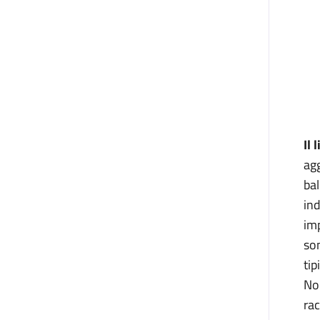
Il 
agg
bal
ind
imp
son
tip
Non
rac