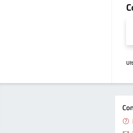
C
Ul
Con