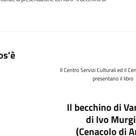
o
os'è
Il Centro Servizi Culturali ed il C
presentano il libro
Il becchino di Va
di Ivo Murg
(Cenacolo di A