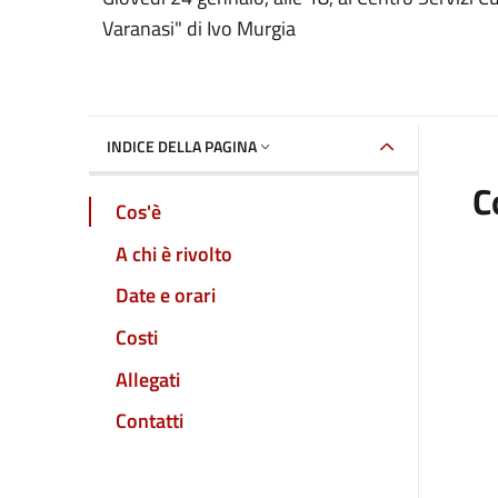
Dettaglio dell'event
Varanasi" di Ivo Murgia
INDICE DELLA PAGINA
C
Cos'è
A chi è rivolto
Date e orari
Costi
Allegati
Contatti