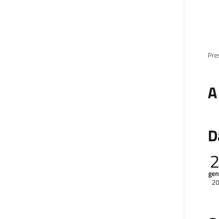
Pres
A
D
gen
2