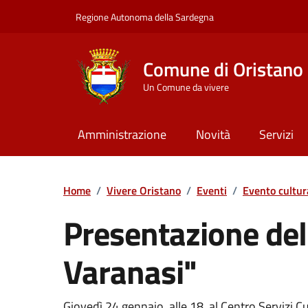
Vai ai contenuti
Vai al Footer
Regione Autonoma della Sardegna
Comune di Oristano
Un Comune da vivere
Amministrazione
Novità
Servizi
Home
/
Vivere Oristano
/
Eventi
/
Evento cultur
Presentazione del 
Varanasi"
Giovedì 24 gennaio, alle 18, al Centro Servizi Cul