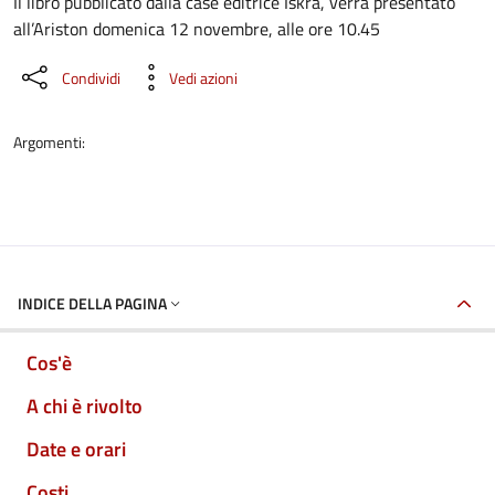
Dettaglio dell'evento
Il libro pubblicato dalla case editrice Iskra, verrà presentato
all’Ariston domenica 12 novembre, alle ore 10.45
Condividi
Vedi azioni
Argomenti:
INDICE DELLA PAGINA
Cos'è
A chi è rivolto
Date e orari
Costi