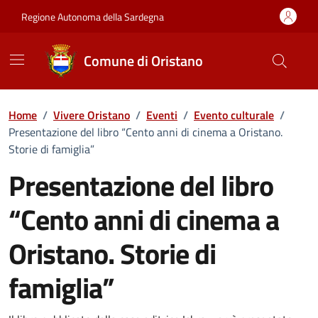
Vai ai contenuti
Vai al Footer
Regione Autonoma della Sardegna
Comune di Oristano
Home
/
Vivere Oristano
/
Eventi
/
Evento culturale
/
Presentazione del libro “Cento anni di cinema a Oristano.
Storie di famiglia”
Presentazione del libro
“Cento anni di cinema a
Oristano. Storie di
famiglia”