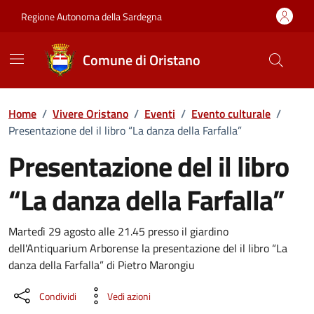
Vai ai contenuti
Vai al Footer
Regione Autonoma della Sardegna
Comune di Oristano
Home
/
Vivere Oristano
/
Eventi
/
Evento culturale
/
Presentazione del il libro “La danza della Farfalla”
Presentazione del il libro
“La danza della Farfalla”
Dettaglio dell'evento
Martedì 29 agosto alle 21.45 presso il giardino
dell'Antiquarium Arborense la presentazione del il libro “La
danza della Farfalla” di Pietro Marongiu
Condividi
Vedi azioni