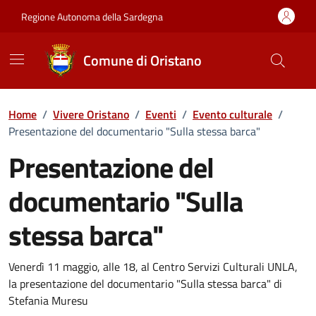
Vai ai contenuti
Vai al Footer
Regione Autonoma della Sardegna
Comune di Oristano
Home
/
Vivere Oristano
/
Eventi
/
Evento culturale
/
Presentazione del documentario "Sulla stessa barca"
Presentazione del
documentario "Sulla
stessa barca"
Dettaglio dell'evento
Venerdì 11 maggio, alle 18, al Centro Servizi Culturali UNLA,
la presentazione del documentario "Sulla stessa barca" di
Stefania Muresu