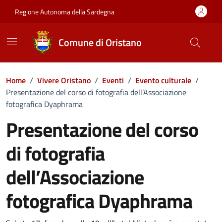
Vai ai contenuti
Vai al Footer
Regione Autonoma della Sardegna
Comune di Oristano
Home
/
Vivere Oristano
/
Eventi
/
Evento culturale
/
Presentazione del corso di fotografia dell’Associazione
fotografica Dyaphrama
Presentazione del corso
di fotografia
dell’Associazione
fotografica Dyaphrama