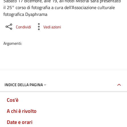
Dettaglio dell'evento
Sabato 17 dicembre, alle 19, all’hotel Mistral sarà presentato
il 25° corso di fotografia a cura dell’Associazione culturale
fotografica Dyaphrama
Condividi
Vedi azioni
Argomenti:
INDICE DELLA PAGINA
Cos'è
A chi è rivolto
Date e orari